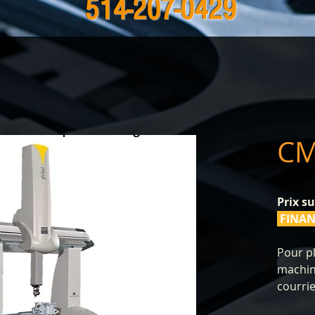
514-207-0429
CM
Prix s
FINAN
Pour pl
machin
courrie