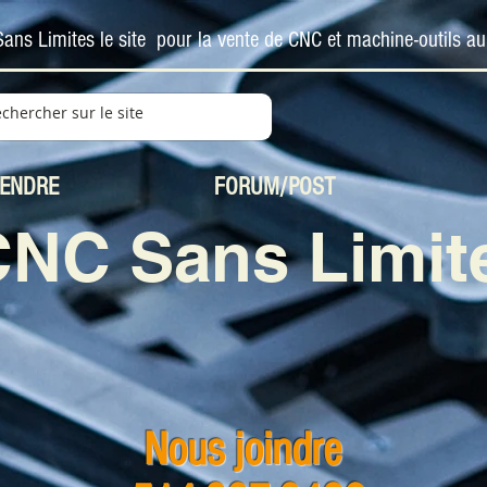
ans Limites le site pour la vente de CNC et machine-outils a
VENDRE
FORUM/POST
CNC Sans Limit
Nous joindre