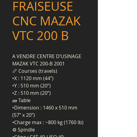
FRAISEUSE
CNC MAZAK
VTC 200 B
A VENDRE CENTRE D’USINAGE
MAZAK VTC 200-B 2001
📏 Courses (travels)
•X : 1120 mm (44”)
•Y : 510 mm (20”)
•Z : 510 mm (20”)
🧱 Table
•Dimension : 1460 x 510 mm
(57” x 20”)
•Charge max : ~800 kg (1760 lb)
⚙️ Spindle