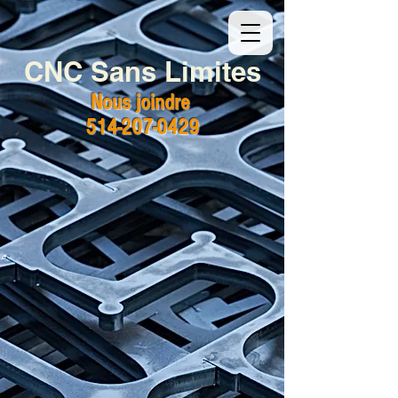
CNC Sans Limites
Nous joindre
514-207-0429