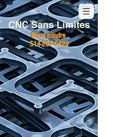
CNC Sans Limites
Nous joindre
514-207-0429