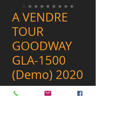
A VENDRE
TOUR
GOODWAY
GLA-1500
(Demo) 2020
Nouveauté
Nouveauté