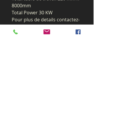
8000mm
Total Power 30 KW
Pour plus de details contactez-
nous
info@cncsanslimites.com
Ou
514-207-0429
Nouveauté
Nouveauté