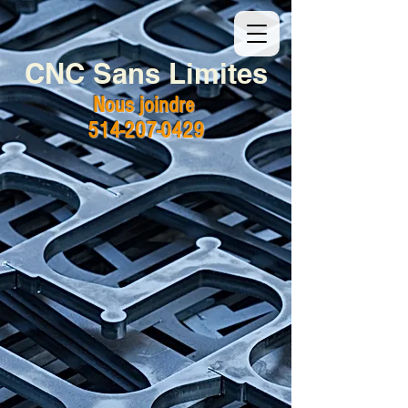
CNC Sans Limites
Nous joindre
514-207-0429