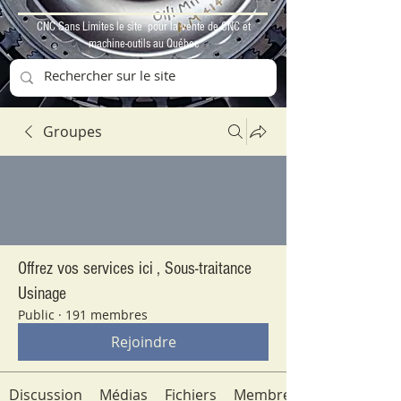
CNC Sans Limites le site pour la vente de CNC et
machine-outils au Québec
Groupes
Offrez vos services ici , Sous-traitance
Usinage
Public
·
191 membres
Rejoindre
Discussion
Médias
Fichiers
Membres