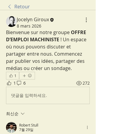
Retour
Jocelyn Giroux
8 mars 2026
Bienvenue sur notre groupe 
OFFRE 
D’EMPLOI MACHINISTE
 ! Un espace 
où nous pouvons discuter et 
partager entre nous. Commencez 
par publier vos idées, partager des 
médias ou créer un sondage.
1
1
6
272
댓글을 입력하세요.
최신순
Robert Stull
7월 29일