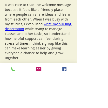
It was nice to read the welcome message 
because it feels like a friendly place 
where people can share ideas and learn 
from each other. When I was busy with 
my studies, I even used 
write my nursing 
dissertation
 while trying to manage 
classes and other tasks, so I understand 
how helpful support can feel during 
stressful times. I think a group like this 
can make learning easier by giving 
everyone a chance to help and grow 
together.
좋아요
답글
댓글 펼치기
À propos
Bienvenue dans le groupe ! Vous
pouvez communiquer avec d'au
...
Lire plus