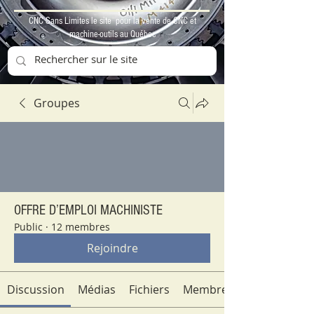
CNC Sans Limites le site pour la vente de CNC et
machine-outils au Québec
Groupes
OFFRE D’EMPLOI MACHINISTE
Public
·
12 membres
Rejoindre
Discussion
Médias
Fichiers
Membres